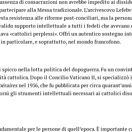
l’assenza di consacrazioni non avrebbe impedito ai disside
artecipare alla Messa tradizionale. L’arcivescovo Lefebvr
sta resistenza alle riforme post-conciliari, ma la person
alido supporto intellettuale a tutti i fedeli che avevano 
va «cattolici perplessi». Offrì un autentico sostegno int
in particolare, e soprattutto, nel mondo francofono.
 spicco nella lotta politica del dopoguerra. Fu un convin
 cattolica. Dopo il Concilio Vaticano II, si specializzò in
néraires
nel 1956, che fu pubblicata per circa quarant’anni.
rnì gli strumenti intellettuali necessari ai cattolici dis
ndamentale per le persone di quell’epoca. È importante c