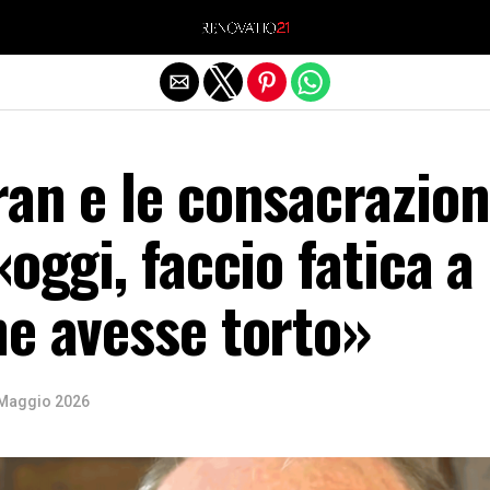
Exit mobile version
an e le consacrazion
«oggi, faccio fatica a
he avesse torto»
Maggio 2026