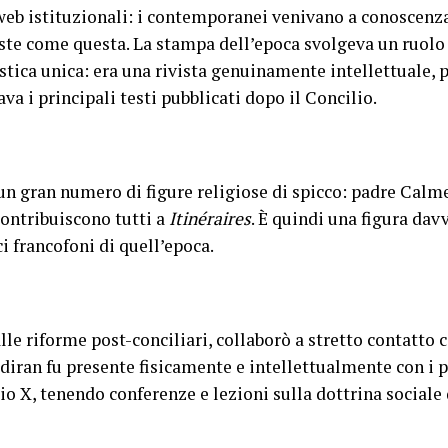
web istituzionali: i contemporanei venivano a conoscenza 
viste come questa. La stampa dell’epoca svolgeva un ruolo
stica unica: era una rivista genuinamente intellettuale, 
va i principali testi pubblicati dopo il Concilio.
n gran numero di figure religiose di spicco: padre Calme
ontribuiscono tutti a
Itinéraires
. È quindi una figura da
ci francofoni di quell’epoca.
lle riforme post-conciliari, collaborò a stretto contatto 
adiran fu presente fisicamente e intellettualmente con i 
io X, tenendo conferenze e lezioni sulla dottrina sociale 