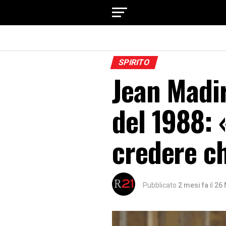
SPIRITO
Jean Madir
del 1988: 
credere c
Pubblicato
2 mesi fa
il
26 