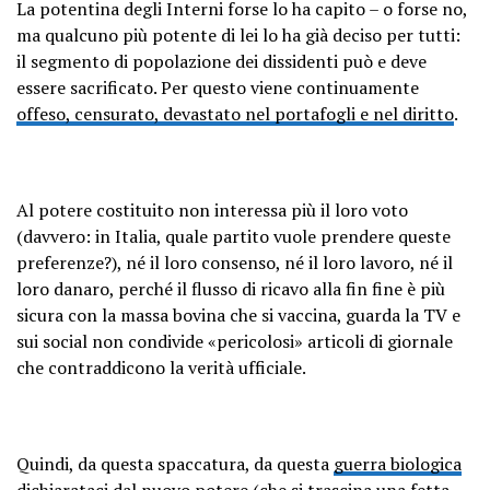
La potentina degli Interni forse lo ha capito – o forse no,
ma qualcuno più potente di lei lo ha già deciso per tutti:
il segmento di popolazione dei dissidenti può e deve
essere sacrificato. Per questo viene continuamente
offeso, censurato, devastato nel portafogli e nel diritto
.
Al potere costituito non interessa più il loro voto
(davvero: in Italia, quale partito vuole prendere queste
preferenze?), né il loro consenso, né il loro lavoro, né il
loro danaro, perché il flusso di ricavo alla fin fine è più
sicura con la massa bovina che si vaccina, guarda la TV e
sui social non condivide «pericolosi» articoli di giornale
che contraddicono la verità ufficiale.
Quindi, da questa spaccatura, da questa
guerra biologica
dichiarataci dal nuovo potere (che si trascina una fetta