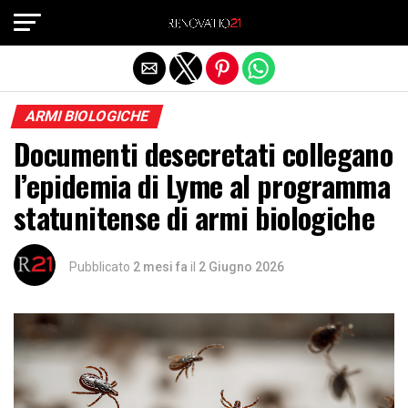
Exit mobile version
ARMI BIOLOGICHE
Documenti desecretati collegano
l’epidemia di Lyme al programma
statunitense di armi biologiche
Pubblicato
2 mesi fa
il
2 Giugno 2026