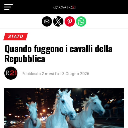
Exit mobile version
STATO
Quando fuggono i cavalli della
Repubblica
Pubblicato
2 mesi fa
il
3 Giugno 2026