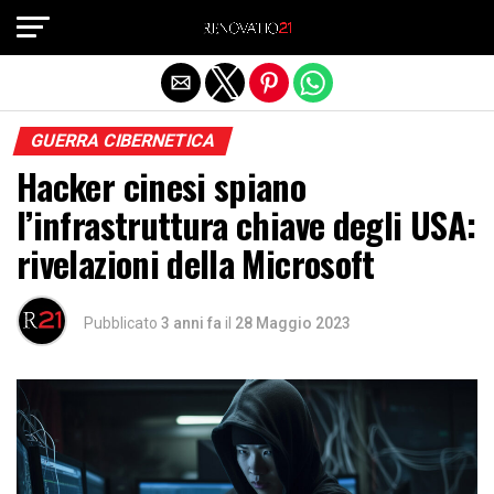
Exit mobile version
GUERRA CIBERNETICA
Hacker cinesi spiano
l’infrastruttura chiave degli USA:
rivelazioni della Microsoft
Pubblicato
3 anni fa
il
28 Maggio 2023