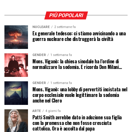
PIÙ POPOLARI
NUCLEARE
2 settimane fa
Ex generale tedesco: ci stiamo avvicinando a una
guerra nucleare che distruggerà la civiltà
GENDER
1 settimana fa
Mons. Viganò: la chiesa sinodale ha l’ordine di
normalizzare la sodomia. E ricorda Don Milani…
GENDER
1 settimana fa
Mons. Viganò: una lobby di pervertiti incistata nel
corpo ecclesiale vuole legittimare la sodomia
anche nel Clero
ARTE
4 giorni fa
Patti Smith avrebbe dato in adozione sua figlia
con la promessa che non fosse cresciuta
cattolica. Ora è accolta dal papa