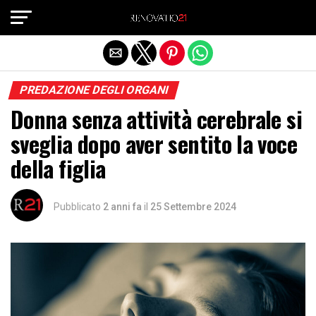
Exit mobile version
PREDAZIONE DEGLI ORGANI
Donna senza attività cerebrale si
sveglia dopo aver sentito la voce
della figlia
Pubblicato
2 anni fa
il
25 Settembre 2024