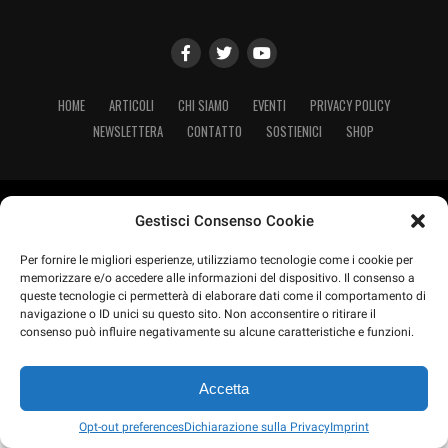
HOME
ARTICOLI
CHI SIAMO
EVENTI
PRIVACY POLICY
NEWSLETTERA
CONTATTO
SOSTIENICI
SHOP
Copyright © 2025 Renovatio 21. Testata registrata presso il tribunale di
Gestisci Consenso Cookie
Vicenza, numero 5/2025 del 10 luglio 2025.
Per fornire le migliori esperienze, utilizziamo tecnologie come i cookie per
memorizzare e/o accedere alle informazioni del dispositivo. Il consenso a
queste tecnologie ci permetterà di elaborare dati come il comportamento di
navigazione o ID unici su questo sito. Non acconsentire o ritirare il
consenso può influire negativamente su alcune caratteristiche e funzioni.
Accetta
Opt-out preferences
Dichiarazione sulla Privacy
Imprint