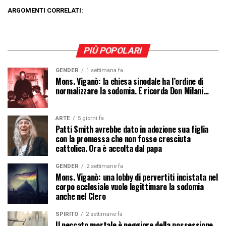
ARGOMENTI CORRELATI:
PIÙ POPOLARI
GENDER
1 settimana fa
Mons. Viganò: la chiesa sinodale ha l’ordine di
normalizzare la sodomia. E ricorda Don Milani…
ARTE
5 giorni fa
Patti Smith avrebbe dato in adozione sua figlia
con la promessa che non fosse cresciuta
cattolica. Ora è accolta dal papa
GENDER
2 settimane fa
Mons. Viganò: una lobby di pervertiti incistata nel
corpo ecclesiale vuole legittimare la sodomia
anche nel Clero
SPIRITO
2 settimane fa
Il peccato mortale è peggiore della possessione