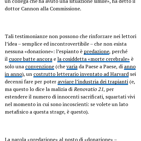
un collega che ha avuto una situazione simile», ha detto il
dottor Cannon alla Commissione.
Tali testimonianze non possono che rinforzare nei lettori
l’idea – semplice ed incontrovertibile – che non esista
nessuna «donazione»: l’espianto è
predazione
, perché
il
cuore batte ancora
e
la cosiddetta «morte cerebrale»
è
solo una
convenzione
(che
varia
da Paese a Paese, di
anno
in anno
), un
costrutto letterario inventato ad Harvard
sei
decenni fare per poter
avviare l’industria dei trapianti
(e,
ma questo lo dice la malizia di
Renovatio 21
, per
estendere il numero di innocenti sacrificati, squartati vivi
nel momento in cui sono incoscienti: se volete un lato
metafisico a questa strage, è questo).
La parola «
predazione
» al posto di «donazione» –