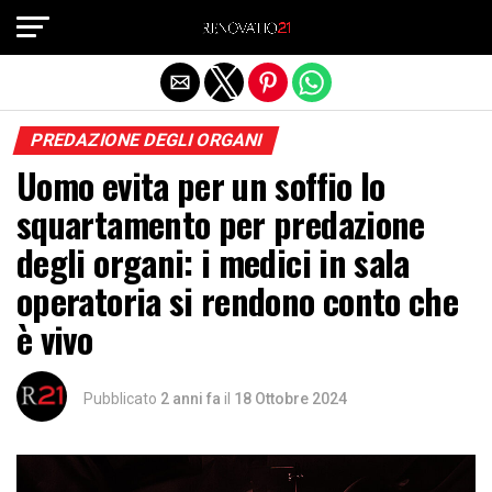
Exit mobile version
PREDAZIONE DEGLI ORGANI
Uomo evita per un soffio lo
squartamento per predazione
degli organi: i medici in sala
operatoria si rendono conto che
è vivo
Pubblicato
2 anni fa
il
18 Ottobre 2024