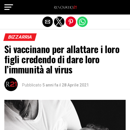
Exit mobile version
BIZZARRIA
Si vaccinano per allattare i loro
figli credendo di dare loro
l’immunità al virus
Pubblicato
5 anni fa
il
28 Aprile 2021