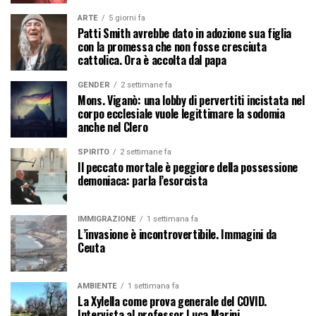
ARTE
5 giorni fa
Patti Smith avrebbe dato in adozione sua figlia
con la promessa che non fosse cresciuta
cattolica. Ora è accolta dal papa
GENDER
2 settimane fa
Mons. Viganò: una lobby di pervertiti incistata nel
corpo ecclesiale vuole legittimare la sodomia
anche nel Clero
SPIRITO
2 settimane fa
Il peccato mortale è peggiore della possessione
demoniaca: parla l’esorcista
IMMIGRAZIONE
1 settimana fa
L’invasione è incontrovertibile. Immagini da
Ceuta
AMBIENTE
1 settimana fa
La Xylella come prova generale del COVID.
Intervista al professor Luca Marini