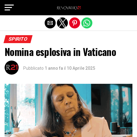
Exit mobile version
SPIRITO
Nomina esplosiva in Vaticano
Pubblicato
1 anno fa
il
10 Aprile 2025