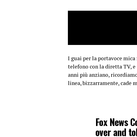
— MAGA Vo
I guai per la portavoce mica 
telefono con la diretta TV, e
anni più anziano, ricordiam
linea, bizzarramente, cade m
Fox News Co
over and t