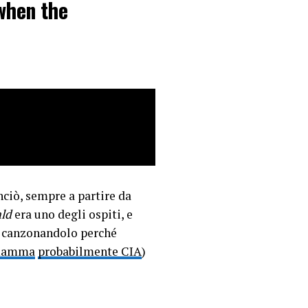
 when the
 glass.
EAdqROZ
nciò, sempre a partire da
ald
era uno degli ospiti, e
i, canzonandolo perché
amma
probabilmente CIA
)