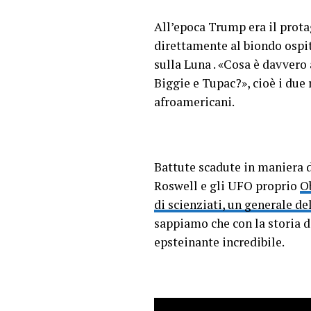
All’epoca Trump era il prot
direttamente al biondo ospit
sulla Luna . «Cosa è davvero
Biggie e Tupac?», cioè i due
afroamericani.
Battute scadute in maniera d
Roswell e gli UFO proprio
O
di scienziati, un generale d
sappiamo che con la storia d
epsteinante incredibile.