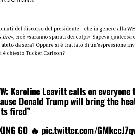
a Casa Bianca.
ntenuti del discorso del presidente – che in genere alla 
 fire
», cioè «saranno sparati dei colpi». Sapeva qualcosa e
 abito da sera? Oppure si è trattato di un’espressione 
si è chiesto Tucker Carlson?
: Karoline Leavitt calls on everyone 
ause Donald Trump will bring the hea
ts fired”
AKING GO 🔥
pic.twitter.com/GMkccJ7q