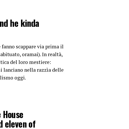
and he kinda
e–'”
e fanno scappare via prima il
abituato, oramai). In realtà,
ica del loro mestiere:
i lanciano nella razzìa delle
26, 2026
alismo oggi.
e House
d eleven of