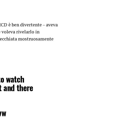
WHCD è ben divertente – aveva
 voleva rivelarlo in
invecchiata mostruosamente
to watch
t and there
vw