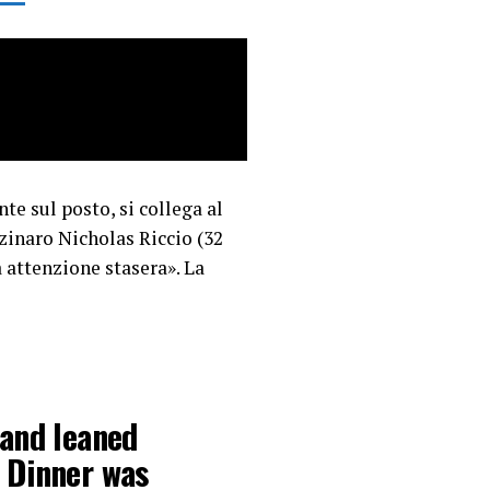
te sul posto, si collega al
zzinaro Nicholas Riccio (32
a attenzione stasera». La
band leaned
 Dinner was