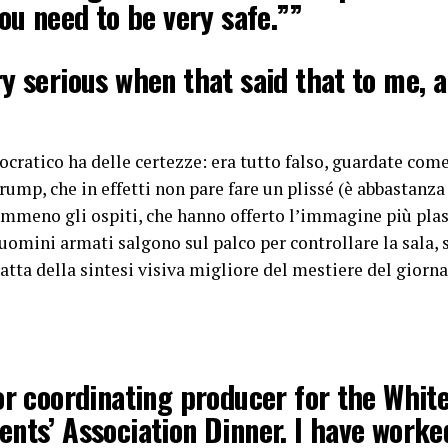
You need to be very safe.””
y serious when that said that to me, 
nd the room and said, ‘There are som
ocratico ha delle certezze: era tutto falso, guardate com
ps://t.co/bxwGvWdcA0
ump, che in effetti non pare fare un plissé (è abbastanza 
r.com/RpUXKA3Grv
meno gli ospiti, che hanno offerto l’immagine più plast
uomini armati salgono sul palco per controllare la sala, s
sed News. (@SuppressedNws1)
April 
ratta della sintesi visiva migliore del mestiere del giorn
or coordinating producer for the Whit
nts’ Association Dinner. I have worke