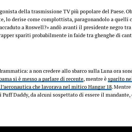
agonista della trasmissione TV più popolare del Paese. O
e, lo derise come complottista, paragonandolo a quelli 
 accaduto a Roswell?» andò avanti il presidente negro tr
 rapper spariti probabilmente in faide tra ghenghe di can
rammatica: a non credere allo sbarco sulla Luna ora sono
bama si è messo a parlare di recente
, mentre è
sparito ne
ell’aeronautica che lavorava nel mitico Hangar 18
. Mentre
i Puff Daddy, da alcuni sospettato di essere il mandante,