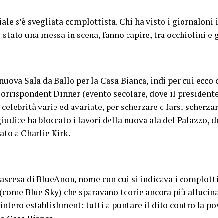
le s’è svegliata complottista. Chi ha visto i giornaloni i
stato una messa in scena, fanno capire, tra occhiolini e 
uova Sala da Ballo per la Casa Bianca, indi per cui ecco c
orrispondent Dinner (evento secolare, dove il president
di celebrità varie ed avariate, per scherzare e farsi scherz
giudice ha bloccato i lavori della nuova ala del Palazzo, 
ato a Charlie Kirk.
l’ascesa di BlueAnon, nome con cui si indicava i complott
(come Blue Sky) che sparavano teorie ancora più allucina
’intero establishment: tutti a puntare il dito contro la po