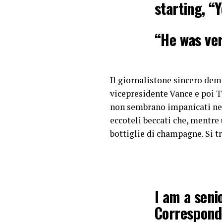
starting, “
“He was ver
looked arou
Il giornalistone sincero dem
*Call…
htt
vicepresidente Vance e poi Tr
pic.twitte
non sembrano impanicati nem
eccoteli beccati che, mentre 
— Suppres
bottiglie di champagne. Si t
I am a seni
Corresponde