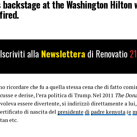
s backstage at the Washington Hilton
fired.
hing I heard was not the gunfire. It was
e flute hit the…
pic.twitter.com/Y8r
Iscriviti alla
Newslettera
di Renovatio
21
rnus 🦅 (@gothburz)
April 27, 2026
 ricordare che fu a quella stessa cena che di fatto comi
cusse e derise, l’era politica di Trump. Nel 2011
The Don
voleva essere divertente, si indirizzò direttamente a lu
rtificato di nascita del
presidente
di
padre kenyota
(
e
m
tan etc.