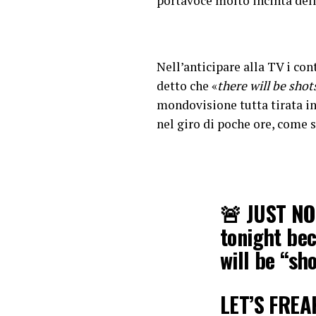
portavoce molto incinta dell
Nell’anticipare alla TV i co
detto che «
there will be shots
mondovisione tutta tirata in
nel giro di poche ore, come 
🚨 JUST NOW
tonight bec
will be “sho
LET’S FRE