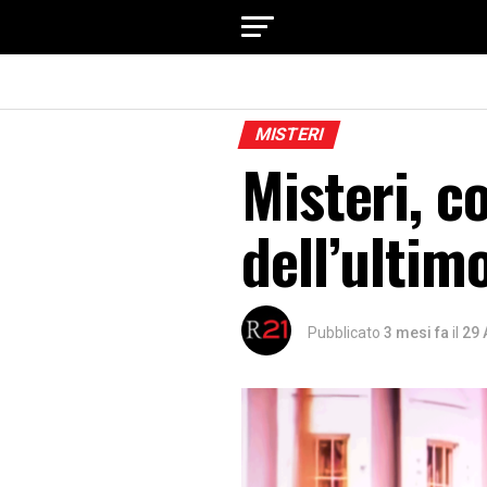
MISTERI
Misteri, c
dell’ultim
Pubblicato
3 mesi fa
il
29 