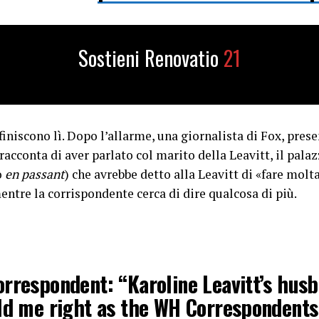
ice (@MAGAVoice)
April 25, 2026
Sostieni Renovatio
21
finiscono lì. Dopo l’allarme, una giornalista di Fox, presen
 racconta di aver parlato col marito della Leavitt, il pala
o
en passant
) che avrebbe detto alla Leavitt di «fare molt
entre la corrispondente cerca di dire qualcosa di più.
rrespondent: “Karoline Leavitt’s hus
old me right as the WH Correspondents