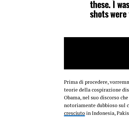
these. I wa
shots were 
The first t
A champagn
— Peter Gi
Prima di procedere, vorremmo
teorie della cospirazione dis
Obama, nel suo discorso che 
notoriamente dubbioso sul ce
cresciuto
in Indonesia, Pakis