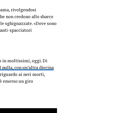
bama, rivolgendosi
che non credono allo sbarco
a le sghignazzate. «Dove sono
tanti-spacciatori
 in moltissimi, oggi. Di
l nulla, con un’altra diecina
 riguardo ai neri morti,
 è emerso un giro