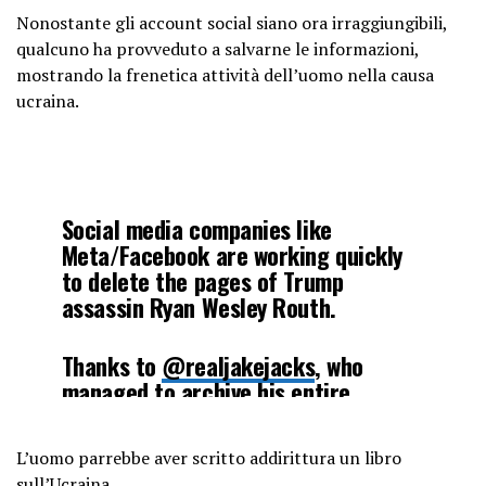
Nonostante gli account social siano ora irraggiungibili,
Did the FBI order them to?
qualcuno ha provveduto a salvarne le informazioni,
pic.twitter.com/kLuq594SzD
mostrando la frenetica attività dell’uomo nella causa
ucraina.
— George (@BehizyTweets)
September 15, 2024
Social media companies like
Meta/Facebook are working quickly
to delete the pages of Trump
assassin Ryan Wesley Routh.
Thanks to
@realjakejacks
, who
managed to archive his entire
Facebook page, we have a record of
it.
L’uomo parrebbe aver scritto addirittura un libro
sull’Ucraina