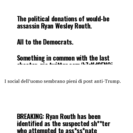
— Collin Rugg (@CollinRugg)
September 16, 2024
The political donations of would-be
assassin Ryan Wesley Routh.
All to the Democrats.
Something in common with the last
shooter.
pic.twitter.com/bZzNd9ENOi
— Techno Fog (@Techno_Fog)
I social dell’uomo sembrano pieni di post anti-Trump.
September 15, 2024
BREAKING: Ryan Routh has been
identified as the suspected sh**ter
who attempted to ass*ss*nate