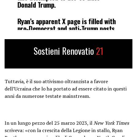
Donald Trump.
Ryan’s apparent X page is filled with
pro-Democrat and anti-Trump posts.
pic.twitter.com/psUhbKwzy1
Sostieni Renovatio
21
— Libs of TikTok (@libsoftiktok)
September 15, 2024
Tuttavia, è il suo attivismo oltranzista a favore
dell’Ucraina che lo ha portato ad essere citato in questi
anni da numerose testate mainstream.
In un lungo pezzo del 25 marzo 2023, il
New York Times
scriveva: «con la crescita della Legione in stallo, Ryan