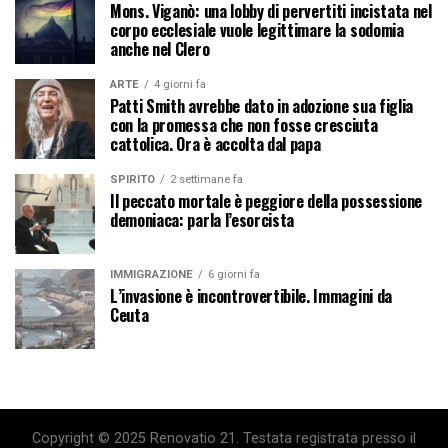
Mons. Viganò: una lobby di pervertiti incistata nel
corpo ecclesiale vuole legittimare la sodomia
anche nel Clero
ARTE
4 giorni fa
Patti Smith avrebbe dato in adozione sua figlia
con la promessa che non fosse cresciuta
cattolica. Ora è accolta dal papa
SPIRITO
2 settimane fa
Il peccato mortale è peggiore della possessione
demoniaca: parla l’esorcista
IMMIGRAZIONE
6 giorni fa
L’invasione è incontrovertibile. Immagini da
Ceuta
Copyright © 2025 Renovatio 21. Testata registrata presso il