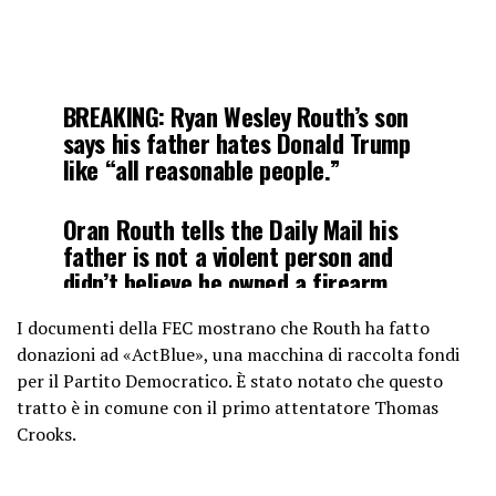
BREAKING: Ryan Wesley Routh’s son
says his father hates Donald Trump
like “all reasonable people.”
Oran Routh tells the Daily Mail his
father is not a violent person and
didn’t believe he owned a firearm.
I documenti della FEC mostrano che Routh ha fatto
“This was the first I heard about it,”
donazioni ad «ActBlue», una macchina di raccolta fondi
he told the Daily Mail.
per il Partito Democratico. È stato notato che questo
tratto è in comune con il primo attentatore Thomas
Oran said…
Crooks.
pic.twitter.com/vIoQz2xkcZ