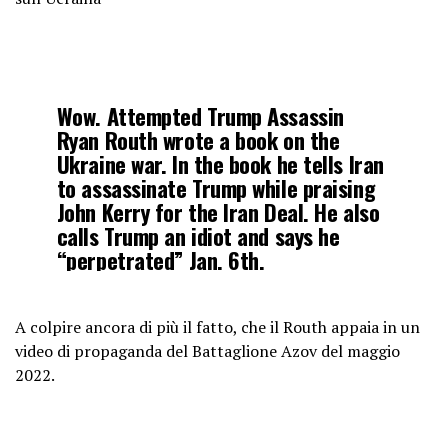
The page contained posts about
recruiting mercenaries for…
pic.twitter.com/GiUXowBBko
Wow. Attempted Trump Assassin
— Shadow of Ezra (@ShadowofEzra)
Ryan Routh wrote a book on the
September 15, 2024
Ukraine war. In the book he tells Iran
to assassinate Trump while praising
John Kerry for the Iran Deal. He also
calls Trump an idiot and says he
“perpetrated” Jan. 6th.
He sounds like a mainstream media
A colpire ancora di più il fatto, che il Routh appaia in un
addict.
pic.twitter.com/OY0iBVEHek
video di propaganda del Battaglione Azov del maggio
2022.
— Robby Starbuck
(@robbystarbuck)
September 16,
2024