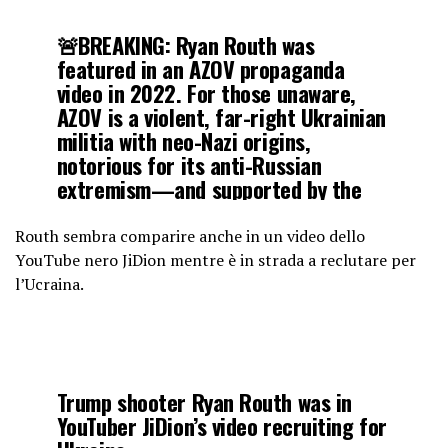
🚨BREAKING: Ryan Routh was
featured in an AZOV propaganda
video in 2022. For those unaware,
AZOV is a violent, far-right Ukrainian
militia with neo-Nazi origins,
notorious for its anti-Russian
extremism—and supported by the
CIA. Yet the media stays silent.
pic.twitter.com/kfHvo6vZWx
Routh sembra comparire anche in un video dello
YouTube nero JiDion mentre è in strada a reclutare per
l’Ucraina.
— Dr. Simon Goddek (@goddeketal)
September 16, 2024
Trump shooter Ryan Routh was in
YouTuber JiDion’s video recruiting for