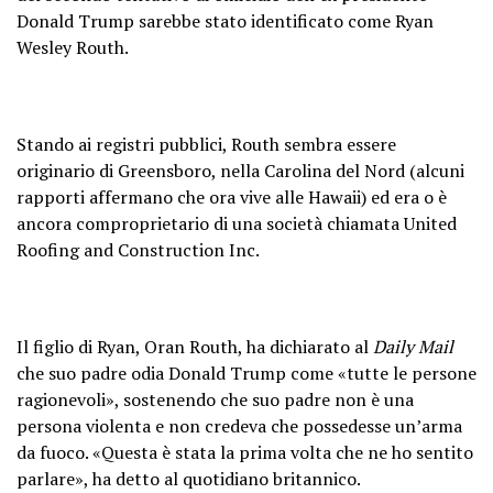
Donald Trump sarebbe stato identificato come Ryan
— Rep. Marjorie Taylor Greene🇺🇸
Wesley Routh.
(@RepMTG)
September 15, 2024
Stando ai registri pubblici, Routh sembra essere
originario di Greensboro, nella Carolina del Nord (alcuni
rapporti affermano che ora vive alle Hawaii) ed era o è
ancora comproprietario di una società chiamata United
Roofing and Construction Inc.
Il figlio di Ryan, Oran Routh, ha dichiarato al
Daily Mail
che suo padre odia Donald Trump come «tutte le persone
ragionevoli», sostenendo che suo padre non è una
persona violenta e non credeva che possedesse un’arma
da fuoco. «Questa è stata la prima volta che ne ho sentito
parlare», ha detto al quotidiano britannico.