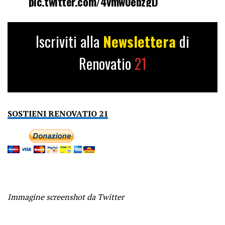
pic.twitter.com/4vmw0ebzgD
— Chad Crowley (@CCrowley100)
Iscriviti alla
Newslettera
di
September 15, 2024
Renovatio
21
SOSTIENI RENOVATIO 21
Immagine screenshot da Twitter