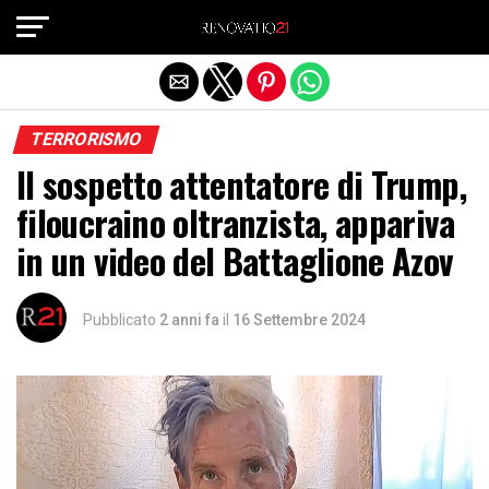
Exit mobile version
TERRORISMO
Il sospetto attentatore di Trump,
filoucraino oltranzista, appariva
in un video del Battaglione Azov
Pubblicato
2 anni fa
il
16 Settembre 2024