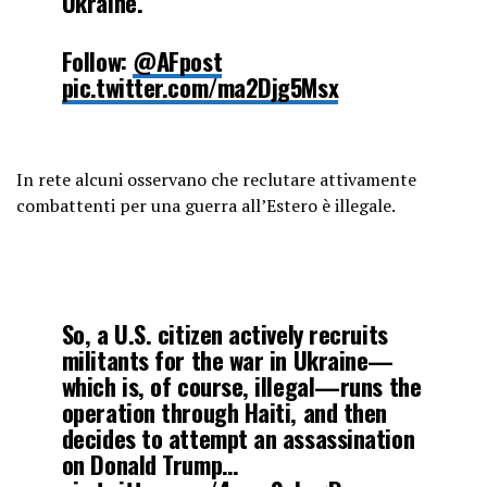
Ukraine.
Follow:
@AFpost
pic.twitter.com/ma2Djg5Msx
— AF Post (@AFpost)
September 15,
2024
In rete alcuni osservano che reclutare attivamente
combattenti per una guerra all’Estero è illegale.
So, a U.S. citizen actively recruits
militants for the war in Ukraine—
which is, of course, illegal—runs the
operation through Haiti, and then
decides to attempt an assassination
on Donald Trump…