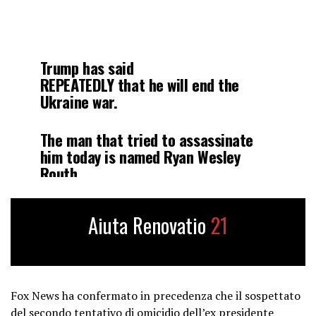
Trump has said
REPEATEDLY that he will end the
Ukraine war.
The man that tried to assassinate
him today is named Ryan Wesley
Routh.
People are posting these pictures. Is
Aiuta Renovatio
21
this the would be assassin?
If so, he’s obsessed with the Ukraine
war, which is funded by the U.S.
Fox News ha confermato in precedenza che il sospettato
pic.twitter.com/DsXwnyelAY
del secondo tentativo di omicidio dell’ex presidente