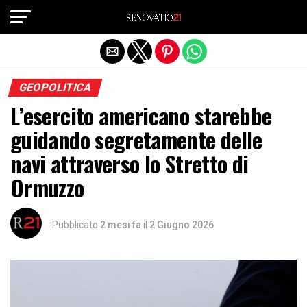
Exit mobile version
GEOPOLITICA
L’esercito americano starebbe
guidando segretamente delle
navi attraverso lo Stretto di
Ormuzzo
Pubblicato
2 mesi fa
il
2 Giugno 2026