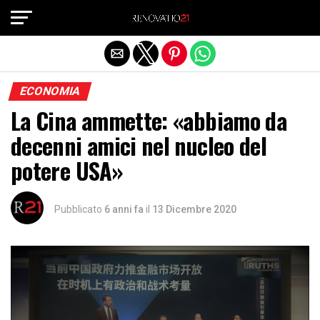
Exit mobile version
ECONOMIA
La Cina ammette: «abbiamo da
decenni amici nel nucleo del
potere USA»
Pubblicato
6 anni fa
il
13 Dicembre 2020