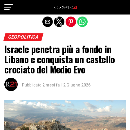
Exit mobile version
GEOPOLITICA
Israele penetra più a fondo in
Libano e conquista un castello
crociato del Medio Evo
Pubblicato
2 mesi fa
il
2 Giugno 2026