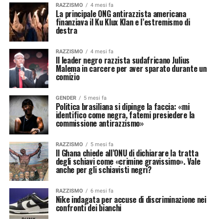
RAZZISMO
4 mesi fa
La principale ONG antirazzista americana
finanziava il Ku Klux Klan e l’estremismo di
destra
RAZZISMO
4 mesi fa
Il leader negro razzista sudafricano Julius
Malema in carcere per aver sparato durante un
comizio
GENDER
5 mesi fa
Politica brasiliana si dipinge la faccia: «mi
identifico come negra, fatemi presiedere la
commissione antirazzismo»
RAZZISMO
5 mesi fa
Il Ghana chiede all’ONU di dichiarare la tratta
degli schiavi come «crimine gravissimo». Vale
anche per gli schiavisti negri?
RAZZISMO
6 mesi fa
Nike indagata per accuse di discriminazione nei
confronti dei bianchi