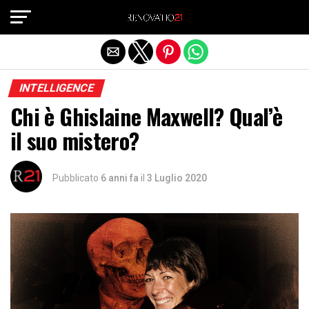
Exit mobile version
INTELLIGENCE
Chi è Ghislaine Maxwell? Qual’è
il suo mistero?
Pubblicato
6 anni fa
il
3 Luglio 2020