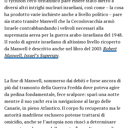
Il tychoon ceco-britannico pare essere stato dietro a
diversi altri intrighi nucleari israeliani, così come – la cosa
ha prodotto varie inchieste anche a livello politico – pare
sia stato tramite Maxwell che la Cecoslovacchia armò
Israele contrabbandando i velivoli necessari alla
supremazia aerea per la guerra arabo-israeliana del 1948.
Il ruolo di agente israeliano di altissimo livello ricoperto
da Maxwell è descritto anche nel libro del 2003
Robert
Maxwell, Israel’s Superspy
.
La fine di Maxwell, sommerso dai debiti e forse ancora di
più dal tramonto della Guerra Fredda dove poteva agire
da pedina fondamentale, fece scalpore: sparì una notte
mentre il suo yacht era in navigazione al largo delle
Canarie, in pieno Atlantico. Il corpo fu recuperato ma le
autorità madrilene esclusero potesse trattarsi di
omicidio, anche se l’autopsia non riuscì a determinare