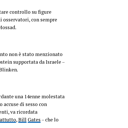
tare controllo su figure
i osservatori, con sempre
 Mossad.
mento non è stato menzionato
stein supportata da Israele –
Blinken.
uardante una 14enne molestata
to accuse di sesso con
nti, va ricordata
attutto
,
Bill
Gates
– che lo