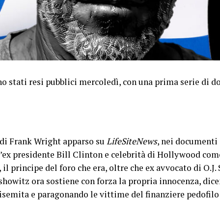
no stati resi pubblici mercoledì, con una prima serie di d
 di Frank Wright apparso su
LifeSiteNews
, nei documenti
 l’ex presidente Bill Clinton e celebrità di Hollywood c
l principe del foro che era, oltre che ex avvocato di O.J
showitz ora sostiene con forza la propria innocenza, dice
isemita e paragonando le vittime del finanziere pedofil