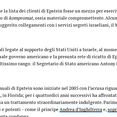
e la lista dei clienti di Epstein fosse un mezzo per eserci
so di
kompromat
, ossia materiale compromettente. Alcun
ggerito collegamenti con i servizi segreti israeliani, il
li legate al supporto degli Stati Uniti a Israele, al mo
uale governo americano e la presunta rete di ricatto di Ep
altissimo rango: il Segretario di Stato americano Antony 
essuali di Epstein sono iniziate nel 2005 con l’accusa rig
, in Florida; per i quattordici anni successivi ha affronta
ia un trattamento straordinariamente indulgente. Parime
ri e potenti – come il principe
Andrea d’Inghilterra
e,
sopr
ante condanna.