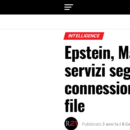
INTELLIGENCE
Epstein, M
servizi seg
connession
file
Pubblicato
3 anni fa
il
8 G