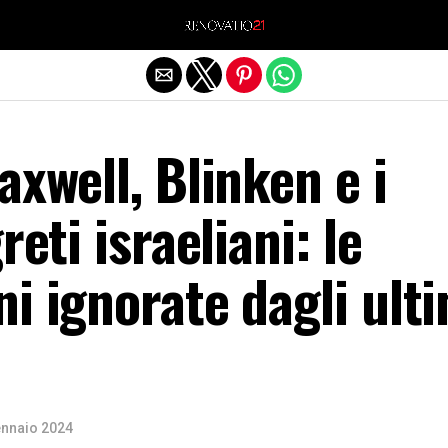
Exit mobile version
axwell, Blinken e i
reti israeliani: le
i ignorate dagli ulti
ennaio 2024