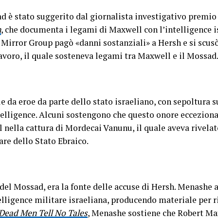
d è stato suggerito dal giornalista investigativo premi
n
, che documenta i legami di Maxwell con l’intelligence i
il Mirror Group pagò «danni sostanziali» a Hersh e si scus
avoro, il quale sosteneva legami tra Maxwell e il Mossad
 da eroe da parte dello stato israeliano, con sepoltura s
ntelligence. Alcuni sostengono che questo onore ecceziona
l nella cattura di Mordecai Vanunu, il quale aveva rivel
re dello Stato Ebraico.
del Mossad, era la fonte delle accuse di Hersh. Menashe
lligence militare israeliana, producendo materiale per ric
 Dead Men Tell No Tales
, Menashe sostiene che Robert Ma