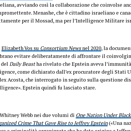
raeliana, avviando così la collaborazione che coinvolse a
promettente. Menashe, che è cittadino israeliano e cana
tamente per il Mossad, ma per l’Intelligence Militare is
a
Elizabeth Vos su
Consortium News
nel 2020
, la documen
brano evitare deliberatamente di affrontare il coinvolgim
o del
Daily Beast
ha rivelato che Epstein aveva l’immunità 
gence, come dichiarato dall’ex procuratore degli Stati Un
lex Acosta, che interrogato in seguito sulla questione dis
ligence». Epstein quindi fu lasciato stare.
 Whitney Webb nei due volumi di
One Nation Under Black
anized Crime That Gave Rise to Jeffrey Epstein
(«Una nazi
nce e criminalità organizzata che ha dato origine a Jeffre