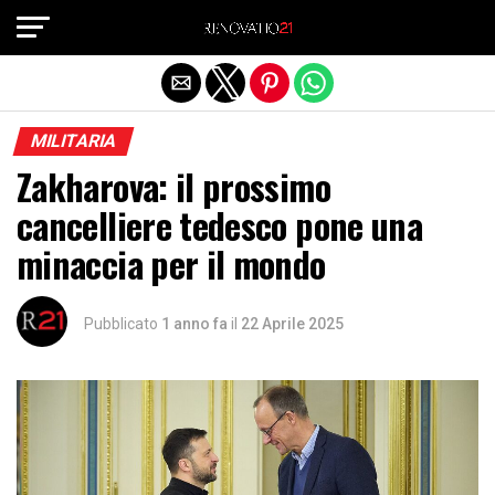
Exit mobile version
MILITARIA
Zakharova: il prossimo
cancelliere tedesco pone una
minaccia per il mondo
Pubblicato
1 anno fa
il
22 Aprile 2025