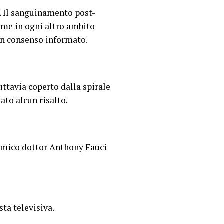
. Il sanguinamento post-
ome in ogni altro ambito
 un consenso informato.
tuttavia coperto dalla spirale
dato alcun risalto.
demico dottor Anthony Fauci
ta televisiva.