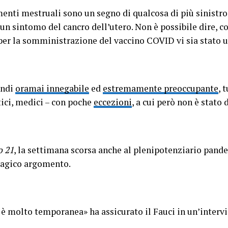
enti mestruali sono un segno di qualcosa di più sinistro
n sintomo del cancro dell’utero. Non è possibile dire, c
he per la somministrazione del vaccino COVID vi sia stato
indi
oramai innegabile
ed
estremamente preoccupante
, 
itici, medici – con poche
eccezioni
, a cui però non è stato 
o 21
, la settimana scorsa anche al plenipotenziario pan
tragico argomento.
è molto temporanea» ha assicurato il Fauci in un’intervis