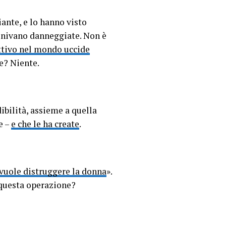
ante, e lo hanno visto
venivano danneggiate. Non è
ttivo nel mondo uccide
e? Niente.
ibilità, assieme a quella
e –
e che le ha create
.
vuole distruggere la donna
».
 questa operazione?