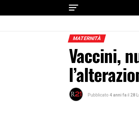
MATERNITÀ
Vaccini, 
l’alterazi
Pubblicato
4 anni fa
il
28 L