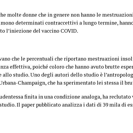
che molte donne che in genere non hanno le mestruazioni,
umono determinati contraccettivi a lungo termine, hann
to l’iniezione del vaccino COVID.
rvano che le percentuali che riportano mestruazioni inso
enza effettiva, poiché coloro che hanno avuto brutte espe
re allo studio. Uno degli autori dello studio è l’antropol
s Urbana-Champaign, che ha sperimentato lei stessa il br
udentessa finita in una condizione analoga, ha reclutato
tudio. Il paper pubblicato analizza i dati di 39 mila di ess