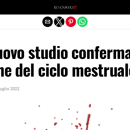
Exit mobile version
nuovo studio conferm
one del ciclo mestrual
uglio 2022