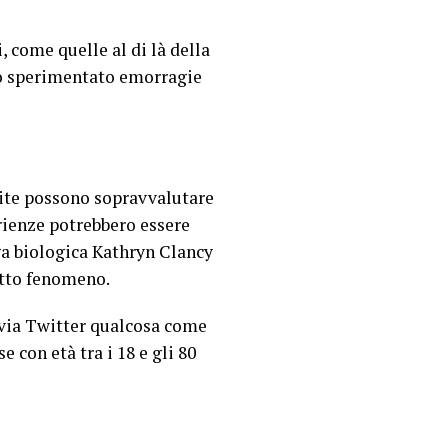
 come quelle al di là della
o sperimentato emorragie
lite possono sopravvalutare
rienze potrebbero essere
oga biologica Kathryn Clancy
utto fenomeno.
 via Twitter qualcosa come
e con età tra i 18 e gli 80