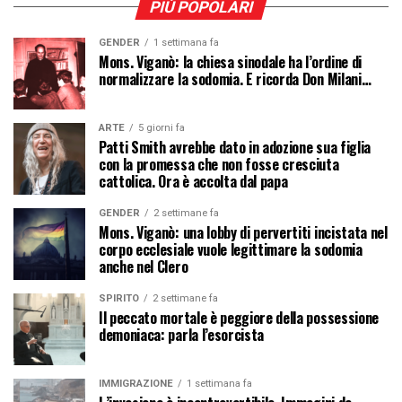
PIÙ POPOLARI
GENDER
1 settimana fa
Mons. Viganò: la chiesa sinodale ha l’ordine di
normalizzare la sodomia. E ricorda Don Milani…
ARTE
5 giorni fa
Patti Smith avrebbe dato in adozione sua figlia
con la promessa che non fosse cresciuta
cattolica. Ora è accolta dal papa
GENDER
2 settimane fa
Mons. Viganò: una lobby di pervertiti incistata nel
corpo ecclesiale vuole legittimare la sodomia
anche nel Clero
SPIRITO
2 settimane fa
Il peccato mortale è peggiore della possessione
demoniaca: parla l’esorcista
IMMIGRAZIONE
1 settimana fa