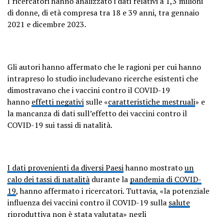
I ricercatori hanno analizzato i dati relativi a 1,3 milioni
di donne, di età compresa tra 18 e 39 anni, tra gennaio
2021 e dicembre 2023.
Gli autori hanno affermato che le ragioni per cui hanno
intrapreso lo studio includevano ricerche esistenti che
dimostravano che i vaccini contro il COVID-19
hanno
effetti negativi
sulle «
caratteristiche mestruali
» e
la mancanza di dati sull’effetto dei vaccini contro il
COVID-19 sui tassi di natalità.
I dati provenienti da diversi Paesi
hanno mostrato
un
calo dei tassi di natalità
durante la
pandemia di COVID-
19
, hanno affermato i ricercatori. Tuttavia, «la potenziale
influenza dei vaccini contro il COVID-19 sulla
salute
riproduttiva non è stata valutata» negli