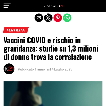
Exit mobile version
FERTILITÀ
Vaccini COVID e rischio in
gravidanza: studio su 1,3 milioni
di donne trova la correlazione
Pubblicato
1 anno fa
il
4 Luglio 2025