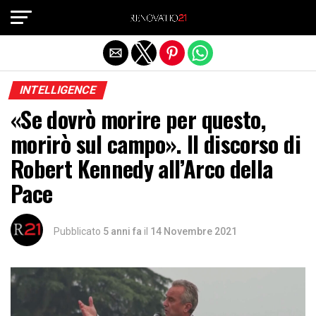
Exit mobile version
INTELLIGENCE
«Se dovrò morire per questo,
morirò sul campo». Il discorso di
Robert Kennedy all’Arco della
Pace
Pubblicato
5 anni fa
il
14 Novembre 2021