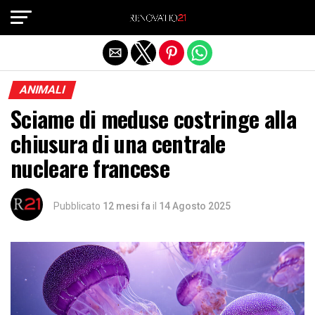
Exit mobile version
ANIMALI
Sciame di meduse costringe alla
chiusura di una centrale
nucleare francese
Pubblicato
12 mesi fa
il
14 Agosto 2025