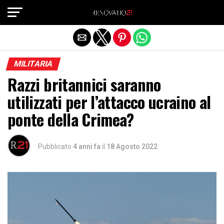
Exit mobile version
MILITARIA
Razzi britannici saranno
utilizzati per l’attacco ucraino al
ponte della Crimea?
Pubblicato
4 anni fa
il
18 Agosto 2022