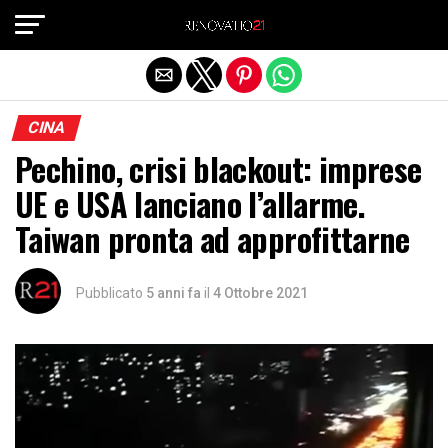
Exit mobile version
CINA
Pechino, crisi blackout: imprese
UE e USA lanciano l’allarme.
Taiwan pronta ad approfittarne
Pubblicato
5 anni fa
il
4 Ottobre 2021