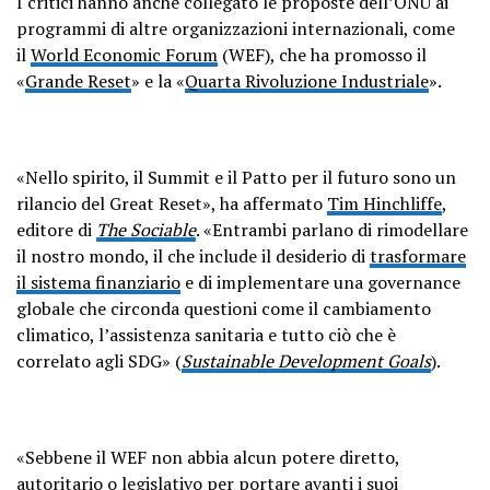
I critici hanno anche collegato le proposte dell’ONU ai
programmi di altre organizzazioni internazionali, come
il
World Economic Forum
(WEF), che ha promosso il
«
Grande Reset
» e la «
Quarta Rivoluzione Industriale
».
«Nello spirito, il Summit e il Patto per il futuro sono un
rilancio del Great Reset», ha affermato
Tim Hinchliffe
,
editore di
The Sociable
. «Entrambi parlano di rimodellare
il nostro mondo, il che include il desiderio di
trasformare
il sistema finanziario
e di implementare una governance
globale che circonda questioni come il cambiamento
climatico, l’assistenza sanitaria e tutto ciò che è
correlato agli SDG» (
Sustainable Development Goals
).
«Sebbene il WEF non abbia alcun potere diretto,
autoritario o legislativo per portare avanti i suoi