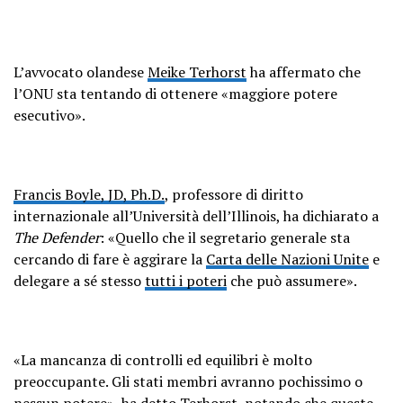
L’avvocato olandese
Meike Terhorst
ha affermato che
l’ONU sta tentando di ottenere «maggiore potere
esecutivo».
Francis Boyle, JD, Ph.D.
, professore di diritto
internazionale all’Università dell’Illinois, ha dichiarato a
The Defender
: «Quello che il segretario generale sta
cercando di fare è aggirare la
Carta delle Nazioni Unite
e
delegare a sé stesso
tutti i poteri
che può assumere».
«La mancanza di controlli ed equilibri è molto
preoccupante. Gli stati membri avranno pochissimo o
nessun potere», ha detto Terhorst, notando che queste