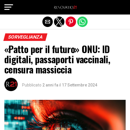
Exit mobile version
SORVEGLIANZA
«Patto per il futuro» ONU: ID
digitali, passaporti vaccinali,
censura massiccia
Pubblicato
2 anni fa
il
17 Settembre 2024