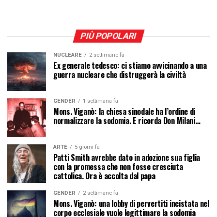
PIÙ POPOLARI
NUCLEARE
2 settimane fa
Ex generale tedesco: ci stiamo avvicinando a una
guerra nucleare che distruggerà la civiltà
GENDER
1 settimana fa
Mons. Viganò: la chiesa sinodale ha l’ordine di
normalizzare la sodomia. E ricorda Don Milani…
ARTE
5 giorni fa
Patti Smith avrebbe dato in adozione sua figlia
con la promessa che non fosse cresciuta
cattolica. Ora è accolta dal papa
GENDER
2 settimane fa
Mons. Viganò: una lobby di pervertiti incistata nel
corpo ecclesiale vuole legittimare la sodomia