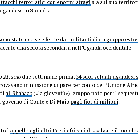
attacchi terroristici con enormi stragi
sia sul suo territor
 ugandese in Somalia.
ono state uccise e ferite dai militanti di un gruppo estr
taccato una scuola secondaria nell’Uganda occidentale.
 21, solo
due settimane prima,
54 suoi soldati ugandesi s
trovavano in missione di pace per conto dell’Unione Afric
 di
al-Shabaab
(«la gioventù»), gruppo noto per il sequest
 il governo di Conte e Di Maio
pagò fior di milioni
.
to l’
appello agli altri Paesi africani di «salvare il mondo