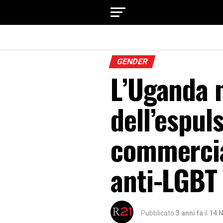
GENDER
L’Uganda 
dell’espu
commercia
anti-LGBT
Pubblicato
3 anni fa
il
14 