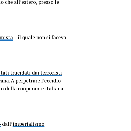
io che all’estero, presso le
emista
– il quale non si faceva
tati trucidati dai terroristi
ana. A perpetrare l’eccidio
ro della cooperante italiana
»
dall’
imperialismo