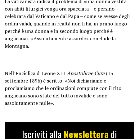
La vaticanista indica il problema di «una donna vestita
con abiti liturgici venga ora spacciata – e persino
— Diane Montagna
celebrata dal Vaticano e dal Papa – come se avesse degli
(@dianemontagna)
April 27, 2026
ordini validi, quando in realtà non li ha, in primo luogo
perché è una donna e in secondo luogo perché è
anglicana». «Assolutamente assurdo» conclude la
Montagna.
Nell’Enciclica di Leone XIII
Apostolicae Cura
(13
settembre 1896) è scritto: «Noi dichiariamo e
proclamiamo che le ordinazioni compiute con il rito
anglicano sono state del tutto invalide e sono
assolutamente nulle».
Iscriviti alla
Newslettera
di