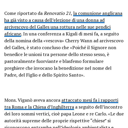
Come riportato da
Renovatio 21
,
la comunione anglicana
ha già visto a causa dell’elezione di una donna ad
arcivescovo del Galles una rottura nelle sue pendici
africane
. In una conferenza a Kigali di mesi fa, a seguito
della nomina della «vescova» Cherry Wann ad arcivescovo
del Galles, è stato concluso che «Poiché il Signore non
benedice le unioni tra persone dello stesso sesso, è
pastoralmente fuorviante e blasfemo formulare
preghiere che invocano la benedizione nel nome del
Padre, del Figlio e dello Spirito Santo».
Mons. Viganò aveva ancora
attaccato mesi fa i rapporti
tra Roma e la Chiesa d’Inghilterra
a seguito dell’incontro
dei loro sommi vertici, cioè papa Leone e re Carlo. «Le due
autorità supreme delle proprie rispettive “chiese” si
riconoscono entrambe nell’ideologia ambientalista e