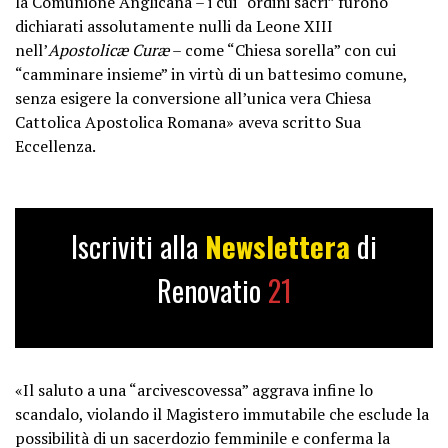
la Comunione Anglicana – i cui “ordini sacri” furono
dichiarati assolutamente nulli da Leone XIII
nell’
Apostolicæ Curæ
– come “Chiesa sorella” con cui
“camminare insieme” in virtù di un battesimo comune,
senza esigere la conversione all’unica vera Chiesa
Cattolica Apostolica Romana» aveva scritto Sua
Eccellenza.
Iscriviti alla
Newslettera
di
Renovatio
21
«Il saluto a una “arcivescovessa” aggrava infine lo
scandalo, violando il Magistero immutabile che esclude la
possibilità di un sacerdozio femminile e conferma la