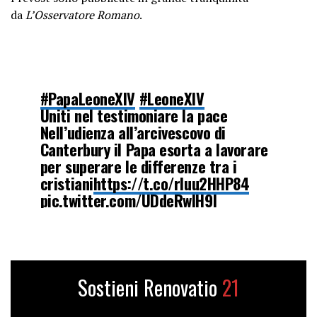
da
L’Osservatore Romano
.
#PapaLeoneXIV
#LeoneXIV
Uniti nel testimoniare la pace
Nell’udienza all’arcivescovo di
Canterbury il Papa esorta a lavorare
per superare le differenze tra i
cristiani
https://t.co/rIuu2HHP84
pic.twitter.com/UDdeRwlH9I
— L’Osservatore Romano
(@oss_romano)
April 27, 2026
Sostieni Renovatio
21