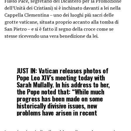
Flavio Pace, segretario del Dicastero per la Promozione
dell’Unità dei Cristiani) si è inchinato davanti a lei nella
Cappella Clementina – uno dei luoghi più sacri delle
grotte vaticane, situata proprio accanto alla tomba di
San Pietro – e si è fatto il segno della croce come se
stesse ricevendo una vera benedizione da lei.
JUST IN: Vatican releases photos of
Pope Leo XIV’s meeting today with
Sarah Mullally. In his address to her,
the Pope noted that: “While much
progress has been made on some
historically divisive issues, new
problems have arisen in recent
decades, rendering the pathway to
full…
pic.twitter.com/Ng9ZhIsGrl