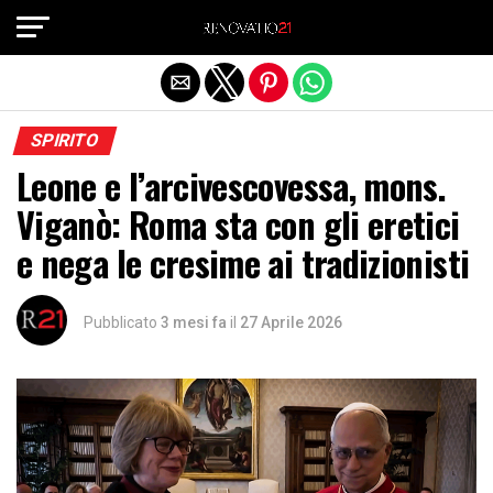
Exit mobile version
SPIRITO
Leone e l’arcivescovessa, mons.
Viganò: Roma sta con gli eretici
e nega le cresime ai tradizionisti
Pubblicato
3 mesi fa
il
27 Aprile 2026