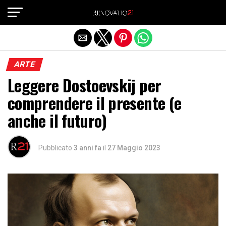
Exit mobile version
ARTE
Leggere Dostoevskij per
comprendere il presente (e
anche il futuro)
Pubblicato
3 anni fa
il
27 Maggio 2023