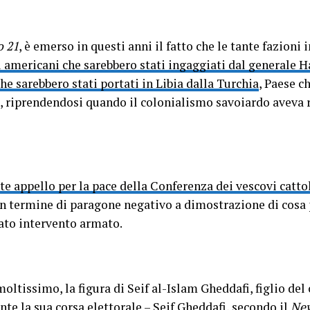
o 21
, è emerso in questi anni il fatto che le tante fazioni i
i americani che sarebbero stati ingaggiati dal generale H
che sarebbero stati portati in Libia dalla Turchia
, Paese ch
, riprendendosi quando il colonialismo savoiardo aveva r
te appello per la pace della Conferenza dei vescovi cattol
 un termine di paragone negativo a dimostrazione di cosa
ato intervento armato.
 moltissimo, la figura di Seif al-Islam Gheddafi, figlio del
nte la sua
corsa elettorale
– Seif Gheddafi, secondo il
New