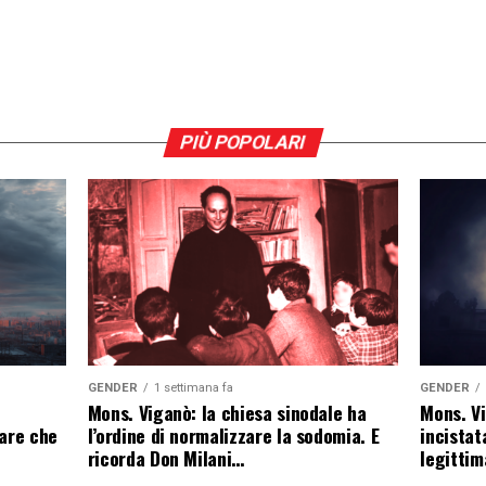
PIÙ POPOLARI
GENDER
1 settimana fa
GENDER
Mons. Viganò: la chiesa sinodale ha
Mons. Vi
l’ordine di normalizzare la sodomia. E
eare che
incistat
ricorda Don Milani…
legittim