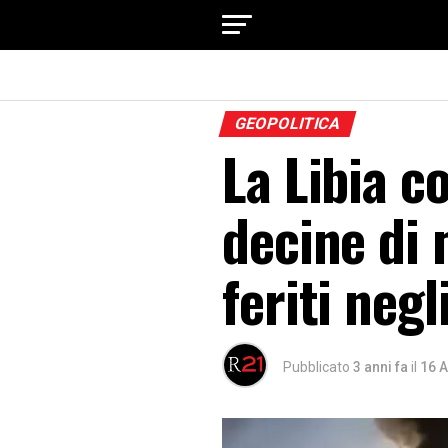
GEOPOLITICA
La Libia c
decine di 
feriti negl
Pubblicato
3 anni fa
il
16 