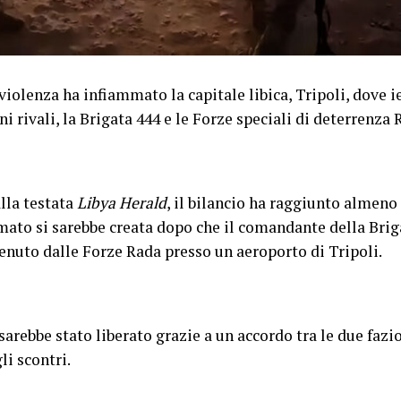
olenza ha infiammato la capitale libica, Tripoli, dove ie
i rivali, la Brigata 444 e le Forze speciali di deterrenza 
lla testata
Libya Herald
, il bilancio ha raggiunto almeno 2
armato si sarebbe creata dopo che il comandante della B
nuto dalle Forze Rada presso un aeroporto di Tripoli.
rebbe stato liberato grazie a un accordo tra le due fazi
i scontri.