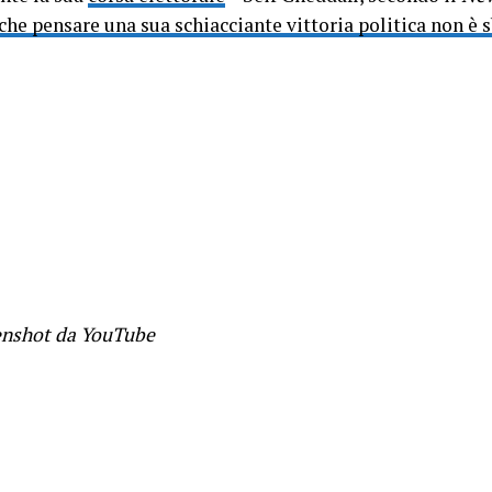
che pensare una sua schiacciante vittoria politica non è 
enshot da YouTube