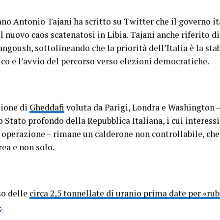
liano Antonio Tajani ha scritto su Twitter che il governo 
 nuovo caos scatenatosi in Libia. Tajani anche riferito di
angoush, sottolineando che la priorità dell’Italia è la sta
ico e l’avvio del percorso verso elezioni democratiche.
zione di
Gheddafi
voluta da Parigi, Londra e Washington –
 Stato profondo della Repubblica Italiana, i cui interess
operazione – rimane un calderone non controllabile, che 
area e non solo.
so delle
circa 2,5 tonnellate di uranio prima date per «rub
»
.