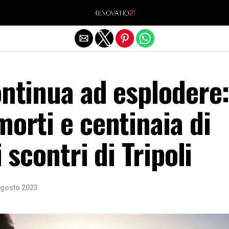
Exit mobile version
ontinua ad esplodere
morti e centinaia di
i scontri di Tripoli
Agosto 2023