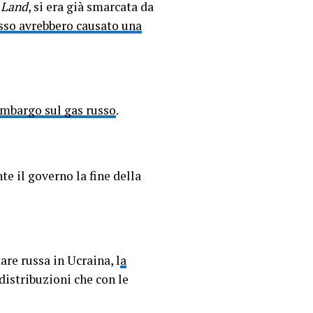
l
Land
, si era già smarcata da
usso avrebbero causato una
embargo sul gas russo
.
 il governo la fine della
are russa in Ucraina, l
a
distribuzioni che con le