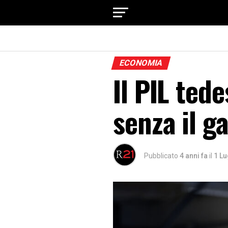
ECONOMIA
Il PIL ted
senza il g
Pubblicato
4 anni fa
il
1 Lu