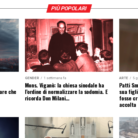
PIÙ POPOLARI
GENDER
1 settimana fa
ARTE
5 g
Mons. Viganò: la chiesa sinodale ha
Patti Sm
l’ordine di normalizzare la sodomia. E
eare che
sua figl
ricorda Don Milani…
fosse cr
accolta 