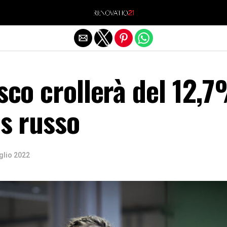
Exit mobile version
esco crollerà del 12,
as russo
glio 2022