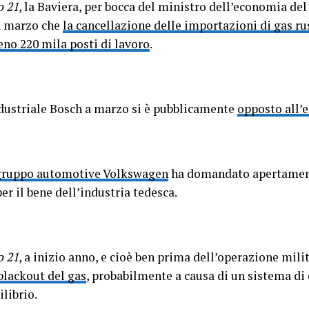
o 21
, la Baviera, per bocca del ministro dell’economia de
 a marzo che
la cancellazione delle importazioni di gas r
eno 220 mila posti di lavoro
.
ndustriale Bosch a marzo si è pubblicamente
opposto all’
ruppo automotive Volkswagen
ha domandato apertamente
per il bene dell’industria tedesca.
o 21
, a inizio anno, e cioè ben prima dell’operazione milit
blackout del gas
, probabilmente a causa di un sistema di 
librio.