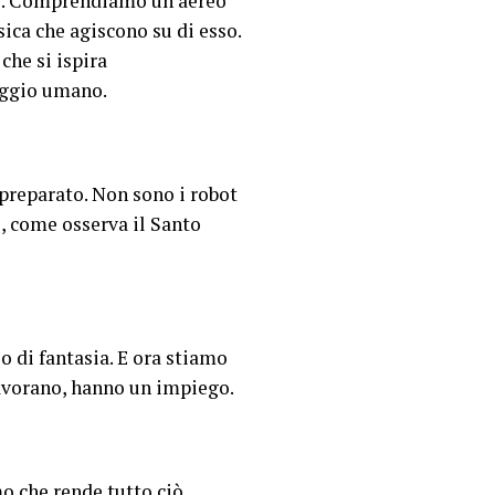
reo. Comprendiamo un aereo
ica che agiscono su di esso.
che si ispira
aggio umano.
e preparato. Non sono i robot
 e, come osserva il Santo
o di fantasia. E ora stiamo
lavorano, hanno un impiego.
o che rende tutto ciò