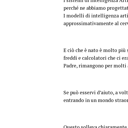
I sistemi di Intelligenza A
perché ne abbiamo progettato
I modelli di intelligenza art
approssimativamente al cerv
E ciò che è nato è molto più 
freddi e calcolatori che ci e
Padre, rimangono per molti a
Se può esservi d’aiuto, a vol
entrando in un mondo straord
Questo solleva chiaramente i