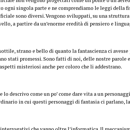
rtificiale non vengono progettati come un ponte o un ae
 ogni singola parte e ne comprendiamo le leggi della fis
ificiale sono diversi. Vengono sviluppati, su una struttura 
ello, a partire da un’enorme eredità di pensiero e lingu
sottile, strano e bello di quanto la fantascienza ci avess
rano stati promessi. Sono fatti di noi, delle nostre parole
spetti misteriosi anche per coloro che li addestrano.
te lo descrivo come un po’ come dare vita a un personaggi
inario in cui questi personaggi di fantasia ci parlano, 
nterrogativi che vanno oltre l’informatica. Il meccanism