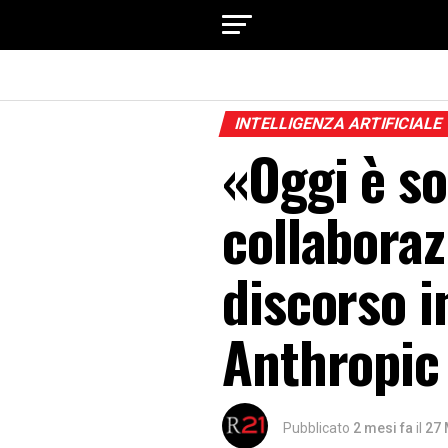
INTELLIGENZA ARTIFICIALE
«Oggi è so
collaboraz
discorso i
Anthropic 
Pubblicato
2 mesi fa
il
27 