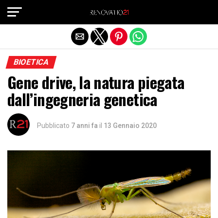
Exit mobile version
BIOETICA
Gene drive, la natura piegata
dall’ingegneria genetica
Pubblicato
7 anni fa
il
13 Gennaio 2020