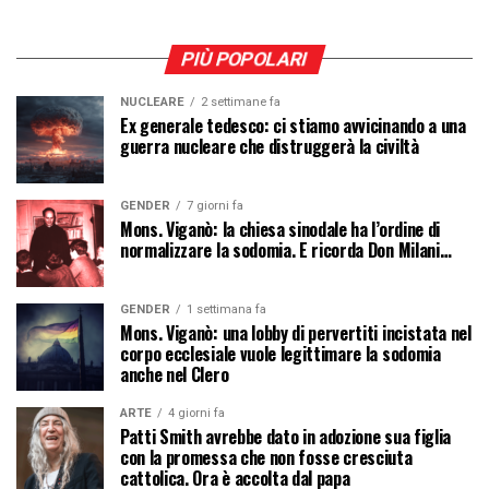
PIÙ POPOLARI
NUCLEARE
2 settimane fa
Ex generale tedesco: ci stiamo avvicinando a una
guerra nucleare che distruggerà la civiltà
GENDER
7 giorni fa
Mons. Viganò: la chiesa sinodale ha l’ordine di
normalizzare la sodomia. E ricorda Don Milani…
GENDER
1 settimana fa
Mons. Viganò: una lobby di pervertiti incistata nel
corpo ecclesiale vuole legittimare la sodomia
anche nel Clero
ARTE
4 giorni fa
Patti Smith avrebbe dato in adozione sua figlia
con la promessa che non fosse cresciuta
cattolica. Ora è accolta dal papa