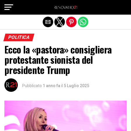
Exit mobile version
POLITICA
Ecco la «pastora» consigliera
protestante sionista del
presidente Trump
Pubblicato
1 anno fa
il
5 Luglio 2025