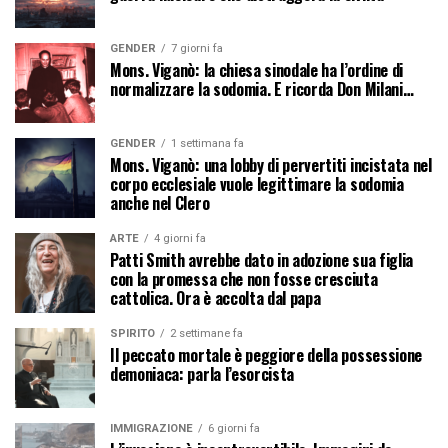
GENDER
7 giorni fa
Mons. Viganò: la chiesa sinodale ha l’ordine di
normalizzare la sodomia. E ricorda Don Milani…
GENDER
1 settimana fa
Mons. Viganò: una lobby di pervertiti incistata nel
corpo ecclesiale vuole legittimare la sodomia
anche nel Clero
ARTE
4 giorni fa
Patti Smith avrebbe dato in adozione sua figlia
con la promessa che non fosse cresciuta
cattolica. Ora è accolta dal papa
SPIRITO
2 settimane fa
Il peccato mortale è peggiore della possessione
demoniaca: parla l’esorcista
IMMIGRAZIONE
6 giorni fa