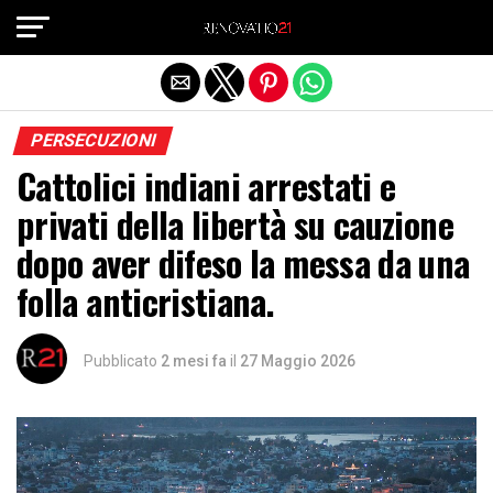
Exit mobile version
PERSECUZIONI
Cattolici indiani arrestati e
privati ​​della libertà su cauzione
dopo aver difeso la messa da una
folla anticristiana.
Pubblicato
2 mesi fa
il
27 Maggio 2026