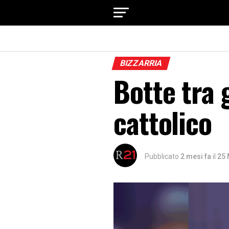
BIZZARRIA
Botte tra g
cattolico
Pubblicato
2 mesi fa
il
25 