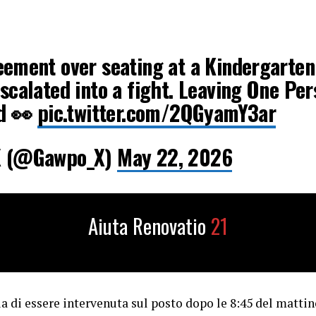
eement over seating at a Kindergarten
calated into a fight. Leaving One Per
ed 👀
pic.twitter.com/2QGyamY3ar
X (@Gawpo_X)
May 22, 2026
Aiuta Renovatio
21
ia di essere intervenuta sul posto dopo le 8:45 del mattino