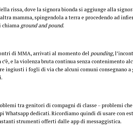
ella rissa, dove la signora bionda si aggiunge alla signor
altra mamma, spingendola a terra e procedendo ad infieri
si chiama
ground and pound
.
contri di MMA, arrivati al momento del
pounding
, l’inco
on c’è, e la violenza bruta continua senza contenimento al
e ingiusti i fogli di via che alcuni comuni consegnano a 
i.
roblemi tra genitori di compagni di classe – problemi che
ppi Whatsapp dedicati. Ricordiamo quindi di usare con es
astanti strumenti offerti dalle app di messaggistica.