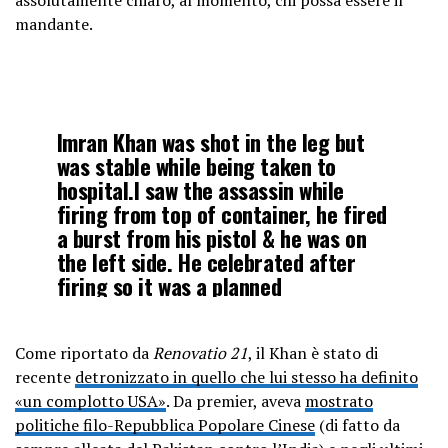
mandante.
Imran Khan was shot in the leg but
was stable while being taken to
hospital.I saw the assassin while
firing from top of container, he fired
a burst from his pistol & he was on
the left side. He celebrated after
firing so it was a planned
assassination attempt.
pic.twitter.com/OcNJhHTNcg
Come riportato da
Renovatio 21
, il Khan è stato di
recente
detronizzato in quello che lui stesso ha definito
— Musa Virk (@MusaNV18)
«un complotto USA»
. Da premier, aveva
mostrato
November 3, 2022
politiche filo-Repubblica Popolare Cinese
(di fatto da