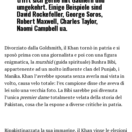
umgekehrt. Einige Beispiele sind
David Rockefeller, George Soros,
Robert Maxwell, Charles Taylor,
Naomi Campbell ua.
pic.twitter.com/NdRXax4QaW
Divorziato dalla Goldsmith, il Khan tornò in patria e si
— SheepNoMore (@SheepNoMore7)
sposò prima con una giornalista e poi con una figura
June 25, 2022
enigmatica, la
murshid
(guida spirituale) Bushra Bibi,
appartenente ad un molto influente clan del Punjab, i
Manika. Khan l’avrebbe sposata senza averla mai vista in
volto, causa velo totale: l’ex campione disse che aveva di
lei solo una vecchia foto. La Bibi sarebbe poi divenuta
l’unica
premier dame
totalmente velata della storia del
Pakistan, cosa che la espone a diverse critiche in patria.
Ripakistinazzata la sua immagine, il Khan vinse le elezioni