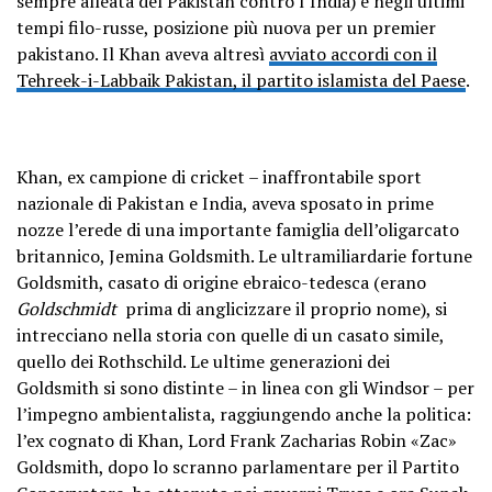
sempre alleata del Pakistan contro l’India) e negli ultimi
tempi filo-russe, posizione più nuova per un premier
pakistano. Il Khan aveva altresì
avviato accordi con il
Tehreek-i-Labbaik Pakistan, il partito islamista del Paese
.
Khan, ex campione di cricket – inaffrontabile sport
nazionale di Pakistan e India, aveva sposato in prime
nozze l’erede di una importante famiglia dell’oligarcato
britannico, Jemina Goldsmith. Le ultramiliardarie fortune
Goldsmith, casato di origine ebraico-tedesca (erano
Goldschmidt
prima di anglicizzare il proprio nome), si
intrecciano nella storia con quelle di un casato simile,
quello dei Rothschild. Le ultime generazioni dei
Goldsmith si sono distinte – in linea con gli Windsor – per
l’impegno ambientalista, raggiungendo anche la politica:
l’ex cognato di Khan, Lord Frank Zacharias Robin «Zac»
Goldsmith, dopo lo scranno parlamentare per il Partito