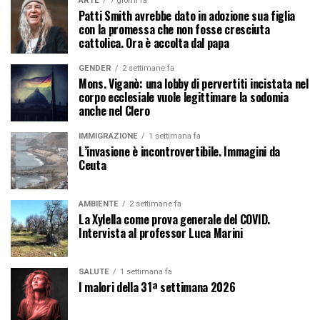
ARTE
7 giorni fa
Patti Smith avrebbe dato in adozione sua figlia
con la promessa che non fosse cresciuta
cattolica. Ora è accolta dal papa
GENDER
2 settimane fa
Mons. Viganò: una lobby di pervertiti incistata nel
corpo ecclesiale vuole legittimare la sodomia
anche nel Clero
IMMIGRAZIONE
1 settimana fa
L’invasione è incontrovertibile. Immagini da
Ceuta
AMBIENTE
2 settimane fa
La Xylella come prova generale del COVID.
Intervista al professor Luca Marini
SALUTE
1 settimana fa
I malori della 31ª settimana 2026