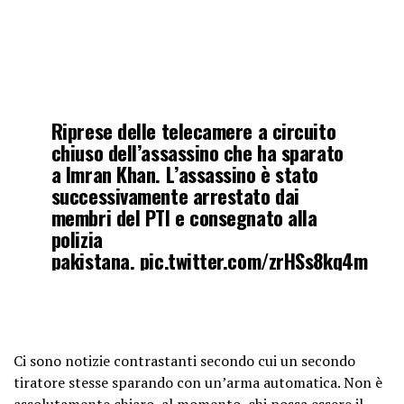
Riprese delle telecamere a circuito
chiuso dell’assassino che ha sparato
a Imran Khan. L’assassino è stato
successivamente arrestato dai
membri del PTI e consegnato alla
polizia
pakistana.
pic.twitter.com/zrHSs8kq4m
– Guerre Sovietiche-Afghane
Samurai 1980 (@Samurai19801)
3
novembre 2022
Ci sono notizie contrastanti secondo cui un secondo
tiratore stesse sparando con un’arma automatica. Non è
assolutamente chiaro, al momento, chi possa essere il