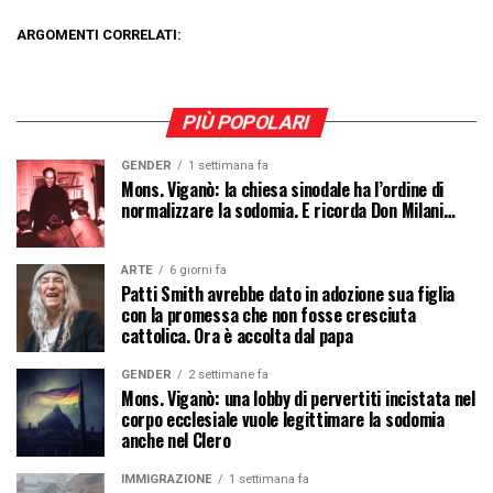
ARGOMENTI CORRELATI:
PIÙ POPOLARI
GENDER
1 settimana fa
Mons. Viganò: la chiesa sinodale ha l’ordine di
normalizzare la sodomia. E ricorda Don Milani…
ARTE
6 giorni fa
Patti Smith avrebbe dato in adozione sua figlia
con la promessa che non fosse cresciuta
cattolica. Ora è accolta dal papa
GENDER
2 settimane fa
Mons. Viganò: una lobby di pervertiti incistata nel
corpo ecclesiale vuole legittimare la sodomia
anche nel Clero
IMMIGRAZIONE
1 settimana fa