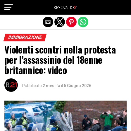
Exit mobile version
IMMIGRAZIONE
Violenti scontri nella protesta
per l’assassinio del 18enne
britannico: video
Pubblicato
2 mesi fa
il
5 Giugno 2026