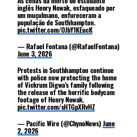
As cenas da morte do estudante
inglês Henry Nowak, esfaqueado por
um muçulmano, enfureceram a
população de Southhampton.
pic.twitter.com/OJbY1KEucK
— Rafael Fontana (@RafaelFontana)
June 3, 2026
Protests in Southhampton continue
with police now protecting the home
of Vickrum Digwa’s family following
the release of the horrific bodycam
footage of Henry Nowak.
pic.twitter.com/sHTGpXRvHZ
— Pacific Wire (@ChynoNews)
June
2, 2026