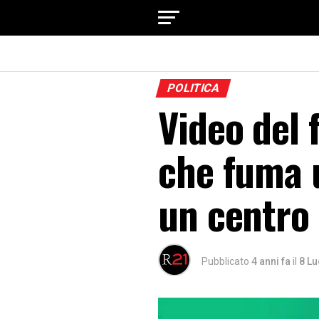
POLITICA
Video del 
che fuma 
un centro
Pubblicato
4 anni fa
il
8 Lu