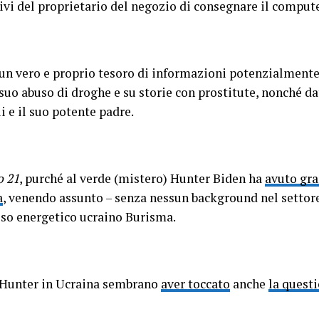
tivi del proprietario del negozio di consegnare il compute
re un vero e proprio tesoro di informazioni potenzialmen
suo abuso di droghe e su storie con prostitute, nonché dat
i e il suo potente padre.
o 21
, purché al verde (mistero) Hunter Biden ha
avuto gra
a
, venendo assunto – senza nessun background nel settore
sso energetico ucraino Burisma.
di Hunter in Ucraina sembrano
aver toccato
anche
la questi