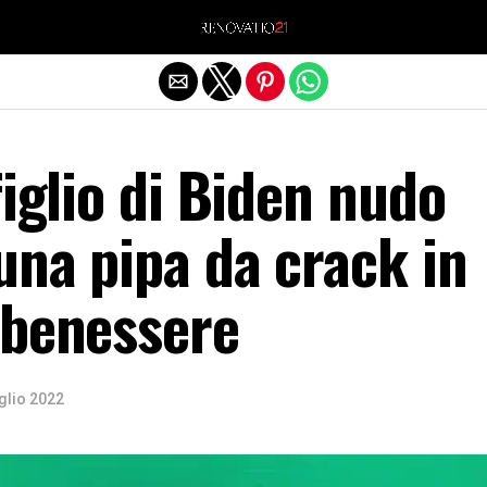
Exit mobile version
figlio di Biden nudo
una pipa da crack in
 benessere
glio 2022