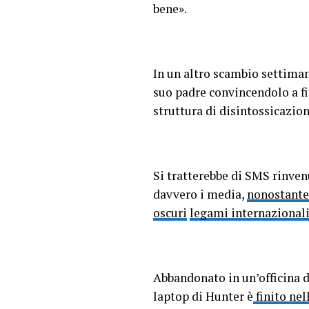
bene».
In un altro scambio settima
suo padre convincendolo a fi
struttura di disintossicazio
Si tratterebbe di SMS rinven
davvero i media,
nonostante
oscuri
legami internazional
Abbandonato in un’officina di
laptop di Hunter è
finito nel