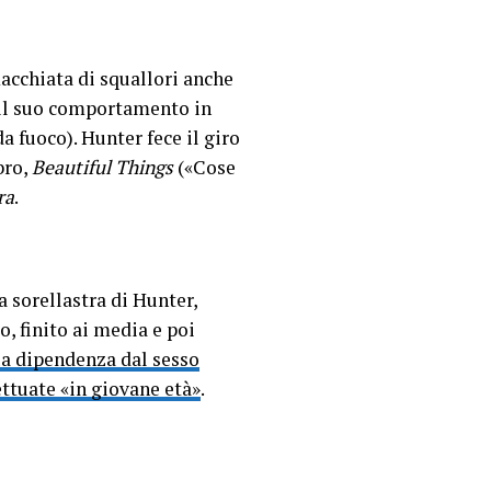
macchiata di squallori anche
r il suo comportamento in
 fuoco). Hunter fece il giro
bro,
Beautiful Things
(«Cose
ra
.
a sorellastra di Hunter,
o, finito ai media e poi
ua dipendenza dal sesso
ttuate «in giovane età»
.