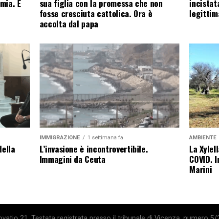
omia. E
sua figlia con la promessa che non
incistat
fosse cresciuta cattolica. Ora è
legittim
accolta dal papa
IMMIGRAZIONE
1 settimana fa
AMBIENTE
della
L’invasione è incontrovertibile.
La Xylel
Immagini da Ceuta
COVID. I
Marini
atio 21. Testata registrata presso il tribunale di Vicenza, numero 5/2