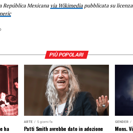
la República Mexicana
via Wikimedia
pubblicata su licenza
neric
D
PIÙ POPOLARI
ARTE
5 giorni fa
GENDER
le ha
Patti Smith avrebbe dato in adozione
Mons. Vi