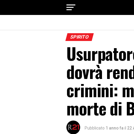
SPIRITO
Usurpatore
dovrà rend
crimini: m
morte di 
Pubblicato
1 anno fa
il
22 