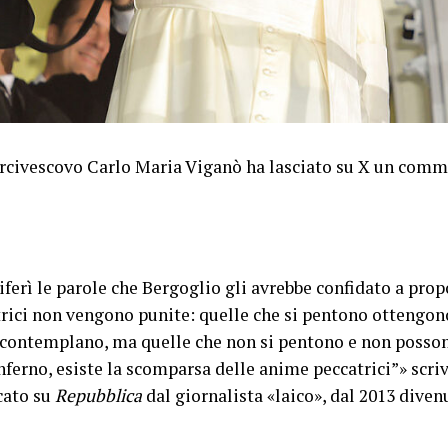
’arcivescovo Carlo Maria Viganò ha lasciato su X un comm
iferì le parole che Bergoglio gli avrebbe confidato a prop
trici non vengono punite: quelle che si pentono ottengon
lo contemplano, ma quelle che non si pentono e non posso
ferno, esiste la scomparsa delle anime peccatrici”» scriv
cato su
Repubblica
dal giornalista «laico», dal 2013 div