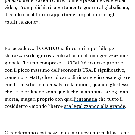
palazzo delle Nazioni Unite, come è possibile vedere dal
video, Trump dichiarò apertamente guerra al globalismo,
dicendo che il futuro appartiene ai «patrioti» e agli
«stati-nazione».
Poi accadde… il COVID. Una finestra irripetibile per
sbarazzarsi di ogni ostacolo al piano di omogenizzazione
globale, Trump compreso. Il COVID è coinciso proprio
con il picco massimo dell’economia USA. È significativo,
come nota Matt, che ci dicano di rimanere in casa e girare
con la mascherina per salvare la nonna, quando gli stessi
che te lo ordinano sono quelli che la nonnina la vogliono
morta, magari proprio con quel
l’eutanasia
che tutto il
cosiddetto «mondo libero»
sta legalizzando alla grande
.
Ci renderanno così pazzi, con la «nuova normalità» – che