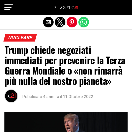
Exit mobile version
NUCLEARE
Trump chiede negoziati
immediati per prevenire la Terza
Guerra Mondiale o «non rimarrà
più nulla del nostro pianeta»
Pubblicato
4 anni fa
il
11 Ottobre 2022