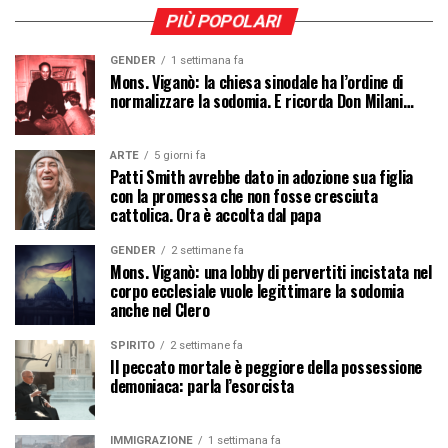
PIÙ POPOLARI
GENDER
1 settimana fa
Mons. Viganò: la chiesa sinodale ha l’ordine di
normalizzare la sodomia. E ricorda Don Milani…
ARTE
5 giorni fa
Patti Smith avrebbe dato in adozione sua figlia
con la promessa che non fosse cresciuta
cattolica. Ora è accolta dal papa
GENDER
2 settimane fa
Mons. Viganò: una lobby di pervertiti incistata nel
corpo ecclesiale vuole legittimare la sodomia
anche nel Clero
SPIRITO
2 settimane fa
Il peccato mortale è peggiore della possessione
demoniaca: parla l’esorcista
IMMIGRAZIONE
1 settimana fa