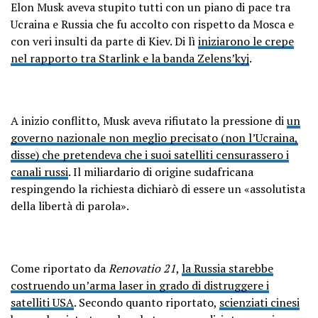
Elon Musk aveva stupito tutti con un piano di pace tra
Ucraina e Russia che fu accolto con rispetto da Mosca e
con veri insulti da parte di Kiev. Di lì
iniziarono le crepe
nel rapporto tra Starlink e la banda Zelens’kyj
.
A inizio conflitto, Musk aveva rifiutato la pressione di
un
governo nazionale non meglio precisato (non l’Ucraina,
disse) che pretendeva che i suoi satelliti censurassero i
canali russi
. Il miliardario di origine sudafricana
respingendo la richiesta dichiarò di essere un «assolutista
della libertà di parola».
Come riportato da
Renovatio 21
,
la Russia starebbe
costruendo un’arma laser in grado di distruggere i
satelliti USA
. Secondo quanto riportato,
scienziati cinesi