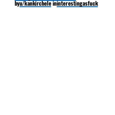
by
u/kankirchele
in
interestingasfuck