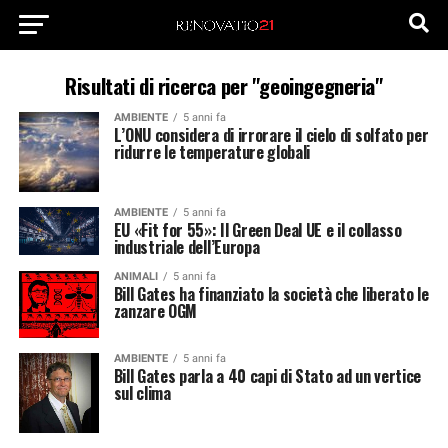
Risultati di ricerca per "geoingegneria"
AMBIENTE
5 anni fa
L’ONU considera di irrorare il cielo di solfato per
ridurre le temperature globali
AMBIENTE
5 anni fa
EU «Fit for 55»: Il Green Deal UE e il collasso
industriale dell’Europa
ANIMALI
5 anni fa
Bill Gates ha finanziato la società che liberato le
zanzare OGM
AMBIENTE
5 anni fa
Bill Gates parla a 40 capi di Stato ad un vertice
sul clima