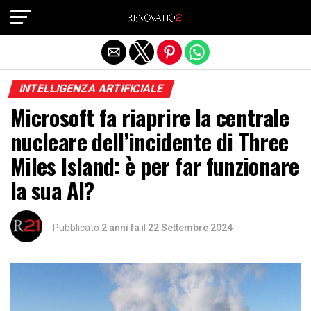
Exit mobile version
INTELLIGENZA ARTIFICIALE
Microsoft fa riaprire la centrale
nucleare dell’incidente di Three
Miles Island: è per far funzionare
la sua AI?
Pubblicato
2 anni fa
il
22 Settembre 2024